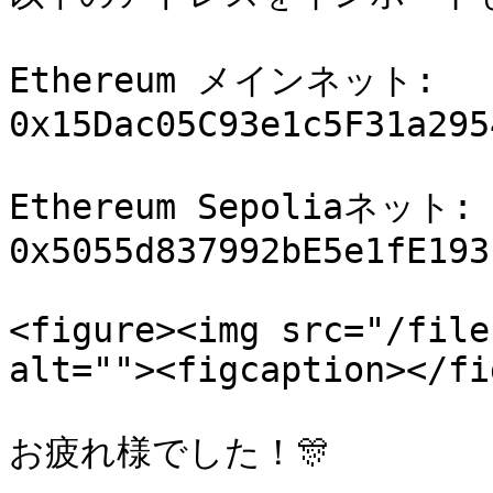
Ethereum メインネット: 
0x15Dac05C93e1c5F31a295
Ethereum Sepoliaネット: 
0x5055d837992bE5e1fE193
<figure><img src="/file
alt=""><figcaption></fi