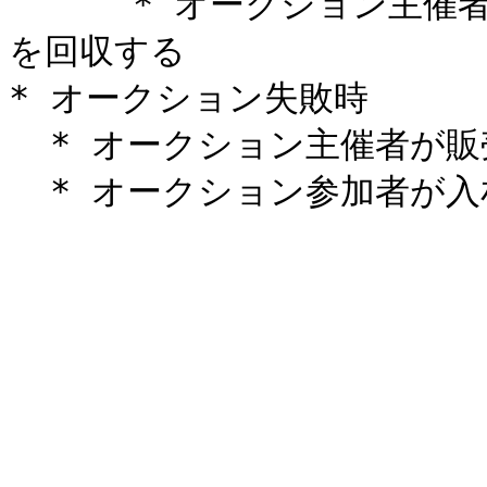
      * オークション主催者が入札トークン回収前の場合入札額
を回収する

* オークション失敗時

  * オークション主催者が販売トークンを回収する
