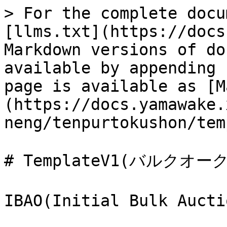
> For the complete docu
[llms.txt](https://docs
Markdown versions of do
available by appending 
page is available as [M
(https://docs.yamawake.
neng/tenpurtokushon/tem
# TemplateV1(バルクオー
IBAO(Initial Bulk Auc