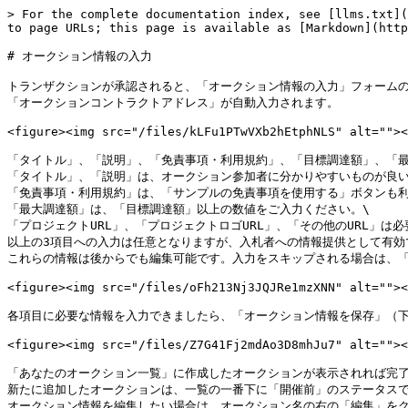
> For the complete documentation index, see [llms.txt](
to page URLs; this page is available as [Markdown](http
# オークション情報の入力

トランザクションが承認されると、「オークション情報の入力」フォームの\
「オークションコントラクトアドレス」が自動入力されます。

<figure><img src="/files/kLFu1PTwVXb2hEtphNLS" alt=""><
「タイトル」、「説明」、「免責事項・利用規約」、「目標調達額」、「最
「タイトル」、「説明」は、オークション参加者に分かりやすいものが良い
「免責事項・利用規約」は、「サンプルの免責事項を使用する」ボタンも利
「最大調達額」は、「目標調達額」以上の数値をご入力ください。\

「プロジェクトURL」、「プロジェクトロゴURL」、「その他のURL」は必
以上の3項目への入力は任意となりますが、入札者への情報提供として有効で
これらの情報は後からでも編集可能です。入力をスキップされる場合は、「
<figure><img src="/files/oFh213Nj3JQJRe1mzXNN" alt=""><
各項目に必要な情報を入力できましたら、「オークション情報を保存」（下
<figure><img src="/files/Z7G41Fj2mdAo3D8mhJu7" alt=""><
「あなたのオークション一覧」に作成したオークションが表示されれば完了で
新たに追加したオークションは、一覧の一番下に「開催前」のステータスで
オークション情報を編集したい場合は、オークション名の右の「編集」をク